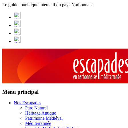
Panneau de gestion des cookies
Le guide touristique interactif du pays Narbonnais
Menu principal
Nos Escapades
Parc Naturel
Héritage Antique
Patrimoine Médiéval
Méditerrannée