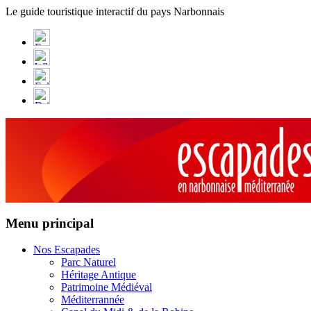
Panneau de gestion des cookies
Le guide touristique interactif du pays Narbonnais
Menu principal
Nos Escapades
Parc Naturel
Héritage Antique
Patrimoine Médiéval
Méditerrannée