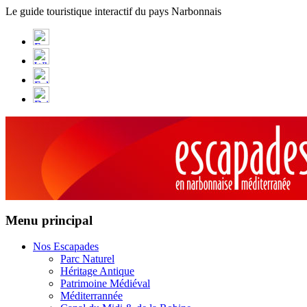
Panneau de gestion des cookies
Le guide touristique interactif du pays Narbonnais
Menu principal
Nos Escapades
Parc Naturel
Héritage Antique
Patrimoine Médiéval
Méditerrannée