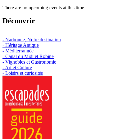
There are no upcoming events at this time.
Découvrir
- Narbonne, Notre destination
- Héritage Antique
- Méditerrannée
- Canal du Midi et Robine
- Vignobles et Gastronomie
- Art et Culture
- Loisirs et curiosités