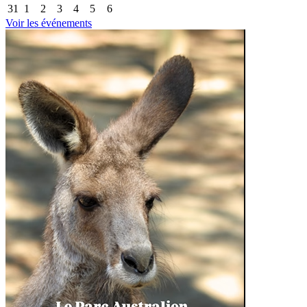
31
1
2
3
4
5
6
Voir les événements