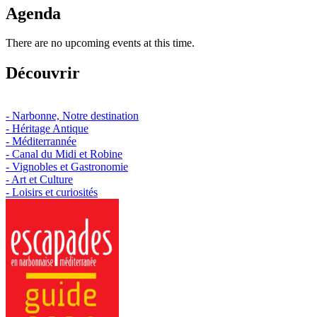
Agenda
There are no upcoming events at this time.
Découvrir
- Narbonne, Notre destination
- Héritage Antique
- Méditerrannée
- Canal du Midi et Robine
- Vignobles et Gastronomie
- Art et Culture
- Loisirs et curiosités