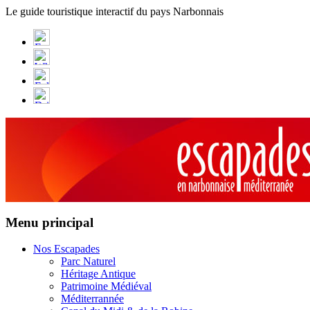
Panneau de gestion des cookies
Le guide touristique interactif du pays Narbonnais
Menu principal
Nos Escapades
Parc Naturel
Héritage Antique
Patrimoine Médiéval
Méditerrannée