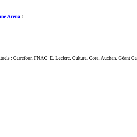
nne Arena
!
abituels : Carrefour, FNAC, E. Leclerc, Cultura, Cora, Auchan, Géant C