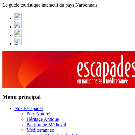
Panneau de gestion des cookies
Le guide touristique interactif du pays Narbonnais
Menu principal
Nos Escapades
Parc Naturel
Héritage Antique
Patrimoine Médiéval
Méditerrannée