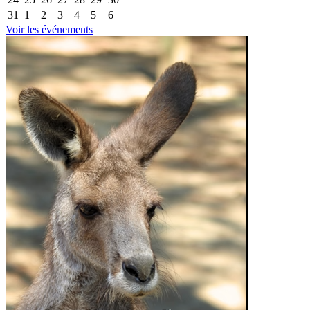
31
1
2
3
4
5
6
Voir les événements