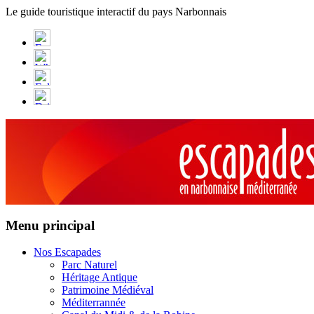
Panneau de gestion des cookies
Le guide touristique interactif du pays Narbonnais
Menu principal
Nos Escapades
Parc Naturel
Héritage Antique
Patrimoine Médiéval
Méditerrannée