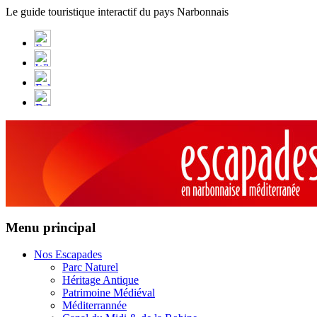
Panneau de gestion des cookies
Le guide touristique interactif du pays Narbonnais
Menu principal
Nos Escapades
Parc Naturel
Héritage Antique
Patrimoine Médiéval
Méditerrannée