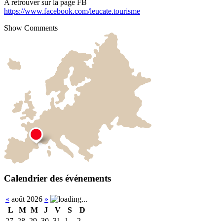
A retrouver sur la page FB
https://www.facebook.com/leucate.tourisme
Show Comments
Calendrier des événements
«
août 2026
»
L
M
M
J
V
S
D
27
28
29
30
31
1
2