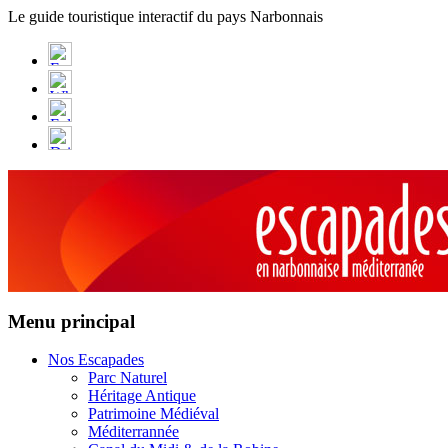
Panneau de gestion des cookies
Le guide touristique interactif du pays Narbonnais
Menu principal
Nos Escapades
Parc Naturel
Héritage Antique
Patrimoine Médiéval
Méditerrannée