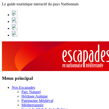
Panneau de gestion des cookies
Le guide touristique interactif du pays Narbonnais
Menu principal
Nos Escapades
Parc Naturel
Héritage Antique
Patrimoine Médiéval
Méditerrannée