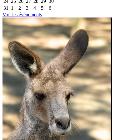
24
25
26
27
28
29
30
31
1
2
3
4
5
6
Voir les événements