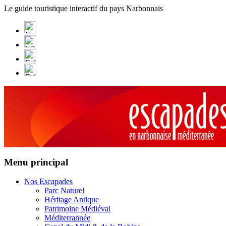
Panneau de gestion des cookies
Le guide touristique interactif du pays Narbonnais
Menu principal
Nos Escapades
Parc Naturel
Héritage Antique
Patrimoine Médiéval
Méditerrannée