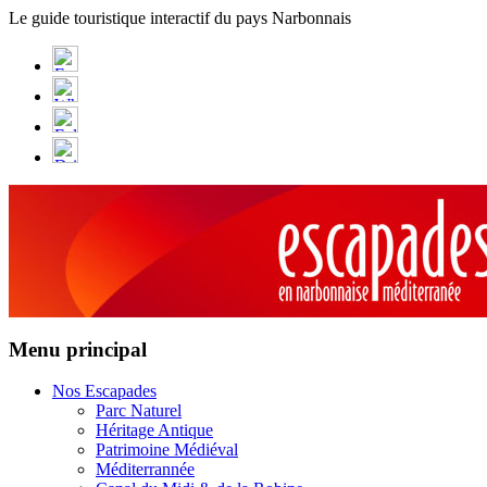
Panneau de gestion des cookies
Le guide touristique interactif du pays Narbonnais
Menu principal
Nos Escapades
Parc Naturel
Héritage Antique
Patrimoine Médiéval
Méditerrannée