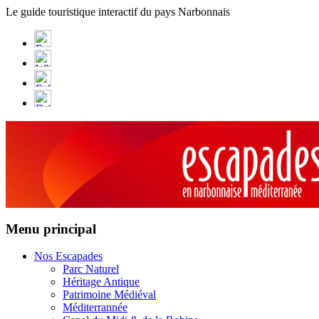
Panneau de gestion des cookies
Le guide touristique interactif du pays Narbonnais
Menu principal
Nos Escapades
Parc Naturel
Héritage Antique
Patrimoine Médiéval
Méditerrannée