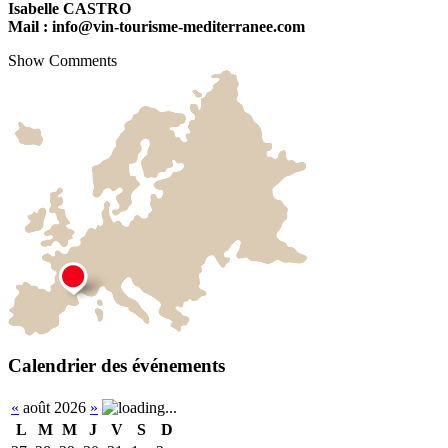
Isabelle CASTRO
Mail : info@vin-tourisme-mediterranee.com
Show Comments
Calendrier des événements
«
août 2026
»
L
M
M
J
V
S
D