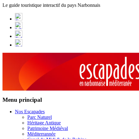
Panneau de gestion des cookies
Le guide touristique interactif du pays Narbonnais
Menu principal
Nos Escapades
Parc Naturel
Héritage Antique
Patrimoine Médiéval
Méditerrannée