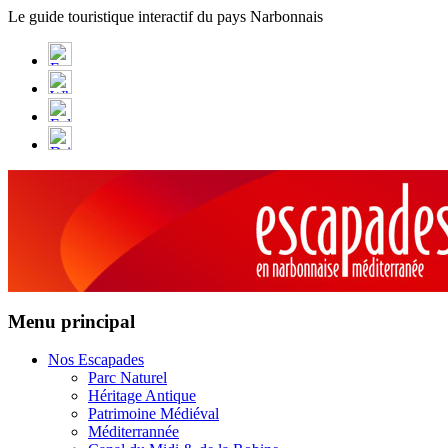
Panneau de gestion des cookies
Le guide touristique interactif du pays Narbonnais
Menu principal
Nos Escapades
Parc Naturel
Héritage Antique
Patrimoine Médiéval
Méditerrannée