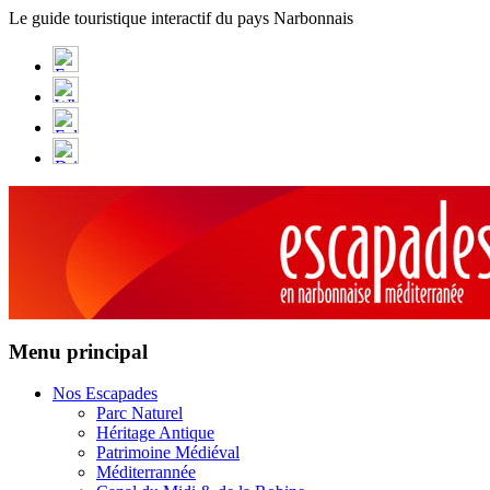
Panneau de gestion des cookies
Le guide touristique interactif du pays Narbonnais
Menu principal
Nos Escapades
Parc Naturel
Héritage Antique
Patrimoine Médiéval
Méditerrannée