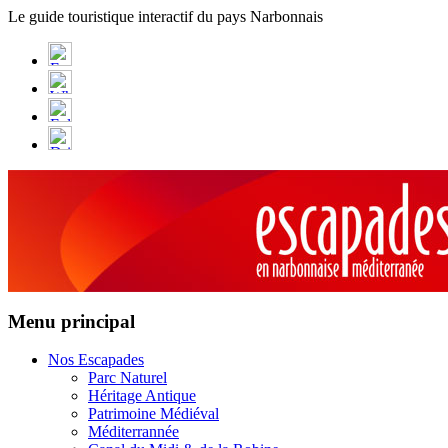
Panneau de gestion des cookies
Le guide touristique interactif du pays Narbonnais
Menu principal
Nos Escapades
Parc Naturel
Héritage Antique
Patrimoine Médiéval
Méditerrannée