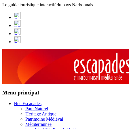
Panneau de gestion des cookies
Le guide touristique interactif du pays Narbonnais
Menu principal
Nos Escapades
Parc Naturel
Héritage Antique
Patrimoine Médiéval
Méditerrannée