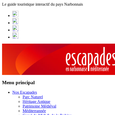
Panneau de gestion des cookies
Le guide touristique interactif du pays Narbonnais
Menu principal
Nos Escapades
Parc Naturel
Héritage Antique
Patrimoine Médiéval
Méditerrannée