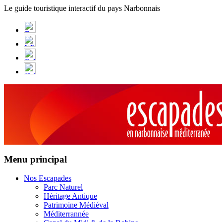
Panneau de gestion des cookies
Le guide touristique interactif du pays Narbonnais
Menu principal
Nos Escapades
Parc Naturel
Héritage Antique
Patrimoine Médiéval
Méditerrannée