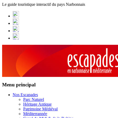
Panneau de gestion des cookies
Le guide touristique interactif du pays Narbonnais
Menu principal
Nos Escapades
Parc Naturel
Héritage Antique
Patrimoine Médiéval
Méditerrannée