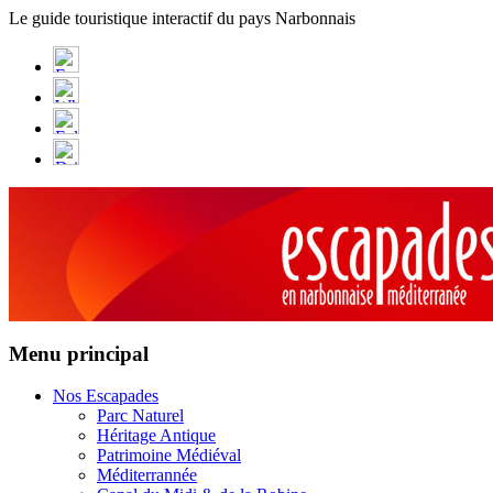
Panneau de gestion des cookies
Le guide touristique interactif du pays Narbonnais
Menu principal
Nos Escapades
Parc Naturel
Héritage Antique
Patrimoine Médiéval
Méditerrannée