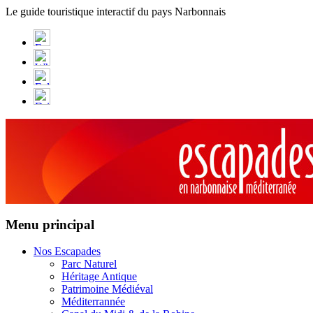
Panneau de gestion des cookies
Le guide touristique interactif du pays Narbonnais
Menu principal
Nos Escapades
Parc Naturel
Héritage Antique
Patrimoine Médiéval
Méditerrannée